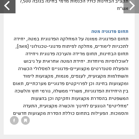
תקציב הבחינות כולל הכנסות מדמי בחינה בגובה
7,500
אש"ח
תחום פדגוגיה מטה
תחום הפדגוגיה ממונה על המחלקה הפדגוגית במטה
,
יחידה
לתכניות לימודים
,
מחלקה לפיתוח פדגוגי
-
טכנולוגי
)
מאה),
תחום הבחינות
,
תחום מדידה והערכה פדגוגית ויחידה
לאוכלוסיות מיוחדות. יחידת המטה אחראית על גיבוש
והפעלת סטנדרטים מקצועיים
-
פדגוגיים למסלולי הכשרה
והשתלמות מקצועית
,
לענפים
,
מגמות
,
מקצועות לימוד
ומקצועות בחינה וכן לפרויקטים פדגוגיים מערכתיים
,
תאום
בין היחידות הפדגוגיות
,
משרדי ממשלה
,
גורמי חוץ והלשכה
המשפטית בהסדרת מקצועות וחקיקה וכן בהצעות
"מחליטים" הנוגעים לחינוך והכשרה מקצועית
,
התעדה
והסמכות. הפעילות בתחום כוללת הסדרת מקצועות חדשים
להכשרה מקצועית וקביעת חוקת זכאות לתעודות השונות.
בשנת
2015
עודכן נוסח התקנות של מקצוע חדש בודק שכר
מוסמך בשיתוף הלשכה המשפטית לאחר דיון נוסף עם חלק