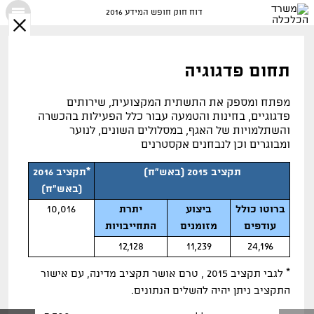
דוח חוק חופש המידע 2016
X
תחום פדגוגיה
מפתח ומספק את התשתית המקצועית
,
שירותים
פדגוגיים
,
בחינות והטמעה עבור כלל הפעילות בהכשרה
והשתלמויות של האגף
,
במסלולים השונים
,
לנוער
ומבוגרים וכן לנבחנים אקסטרנים
תקציב 2015 (באש"ח)
*תקציב 2016
(באש"ח)
ברוטו כולל
ביצוע
יתרת
10,016
עודפים
מזומנים
התחייבויות
12,128
11,239
24,196
*
לגבי תקציב
2015
,
טרם אושר תקציב מדינה
,
עם אישור
התקציב ניתן יהיה להשלים הנתונים
.