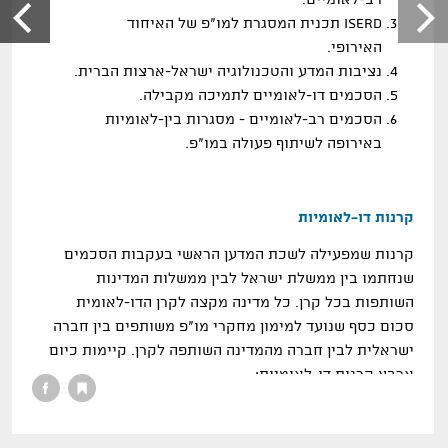
רב
-
לאומיים
.
ISERD
תכנית המסגרת למו
"
פ של האיחוד
האירופי
.
נציבות המדע והטכנולוגיה ישראל
-
ארצות הברית
.
הסכמים דו
-
לאומיים לתמיכה מקבילה
.
הסכמים רב
-
לאומיים
-
מסגרות בין
-
לאומיות
באירופה לשיתוף פעולה במו
"
פ
.
קרנות דו
-
לאומיות
קרנות שמפעילה לשכת המדען הראשי בעקבות הסכמים
שנחתמו בין ממשלת ישראל לבין ממשלות המדינות
השותפות בכל קרן. כל מדינה מקצה לקרן הדו
-
לאומית
סכום כסף שנועד למימון מחקרי מו
"
פ משותפים בין חברה
ישראלית לבין חברה מהמדינה השותפה לקרן. קיימות כיום
ארבע קרנות דו
-
לאומיות
:
קרן ישראל
-
ארה
"
ב
BIRD
קרן ישראל
-
קנדה
CIIRD