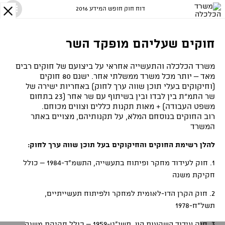
דוח חוק חופש המידע 2016
X
חוקים שעליהם מופקד השר
משרד הכלכלה והתעשייה אחראי על ביצועם של חוקים רבים
מאד – יותר מכל משרד ממשלתי אחר. ישנם 80 חוקים
(וחיקוקים בעלי תוכן שווה ערך לחוק) באחריות ישירה של
שר התמ"ת בין לבדו ובין בשיתוף עם שר אחר (23 בתחום
משפט העבודה) + מאות תקנות כללים וצווים מכוחם.
רוב החוקים בנוסחם המלא, על תקנותיהם, מצויים באתר
המשרד
להלן רשימת החוקים והחיקוקים בעל תוכן שווה ערך לחוק:
1. חוק לעידוד מחקר ופיתוח בתעשייה, התשמ"ד-1984 – כולל
חקיקת משנה
2. חוק הקרן הדו-לאומית למחקר ולפיתוח תעשייתיים,
תשל"ח-1978
3. חוק עידוד השקעות הון, תשי"ט-1959 – כולל חקיקת משנה